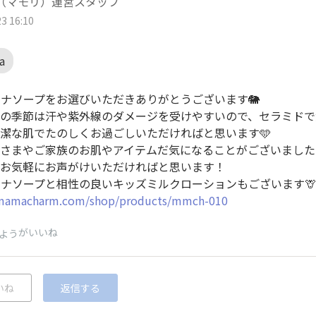
ri（マモリ）運営スタッフ
3 16:10
a
ナソープをお選びいただきありがとうございます🐘
の季節は汗や紫外線のダメージを受けやすいので、セラミドで
潔な肌でたのしくお過ごしいただければと思います🩵
さまやご家族のお肌やアイテムだ気になることがございました
お気軽にお声がけいただければと思います！
ナソープと相性の良いキッズミルクローションもございます🦒
/mamacharm.com/shop/products/mmch-010
がいいね
よう
いね
返信する