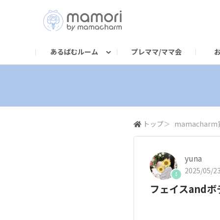
あるばむルーム
プレママ/ママ会
mamacharm買ったよ・使ったよ！
mamacharm公式サイト
mamachar
み
トップ
＞
mamacha
yuna
2025/05/23
フェイスandボ