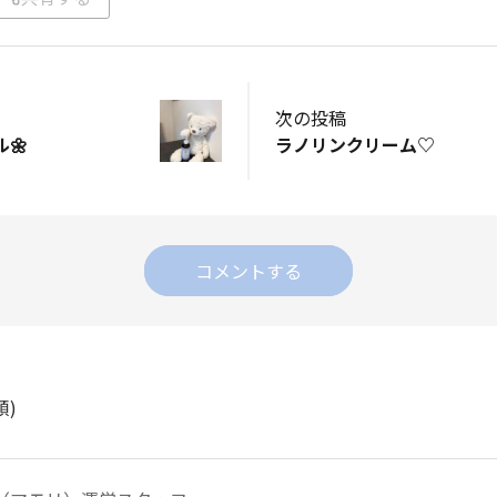
次の投稿
🌼
ラノリンクリーム♡
コメントする
順)