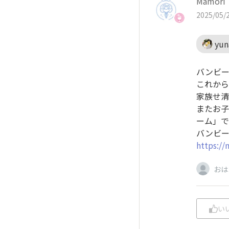
Mamo
2025/05/2
yun
バンビー
これから
家族せ清
またお子
ーム」で
バンビー
https:/
おは
い