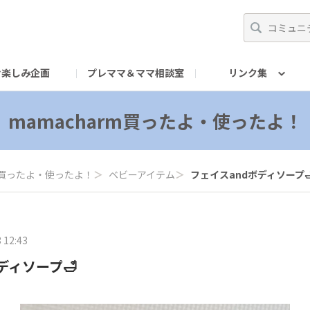
お楽しみ企画
プレママ＆ママ相談室
リンク集
mキャリア
んなの今日
Instagram
すたっふの今日
X
TikTok
YouT
mamacharm買ったよ・使ったよ！
rm買ったよ・使ったよ！
＞
ベビーアイテム
＞
フェイスandボディソープ
 12:43
ディソープ🛁