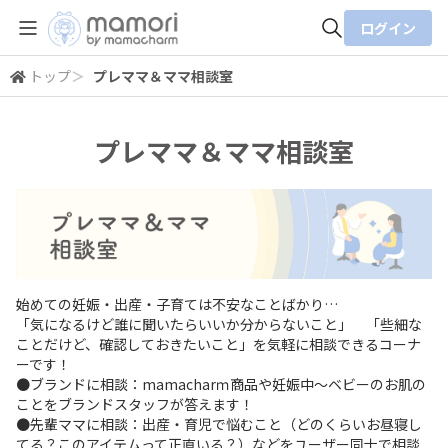
ログイン
トップ
＞
プレママ＆ママ相談室
全体検索
プレママ＆ママ相談室
検索
始めての妊娠・出産・子育ては不安なことばかり…
「気になるけど誰に聞いたらいいか分からないこと」 「些細な
ことだけど、確認しておきたいこと」を気軽に相談できるコーナ
ーです！
●ブランドに相談：mamacharｍ商品や妊娠中～ベビーのお肌の
ことをブランドスタッフが答えます！
●先輩ママに相談：出産・育児で悩むこと（どのくらいお昼寝し
てる？このアイテムって正直いる？）などをユーザー同士で相談