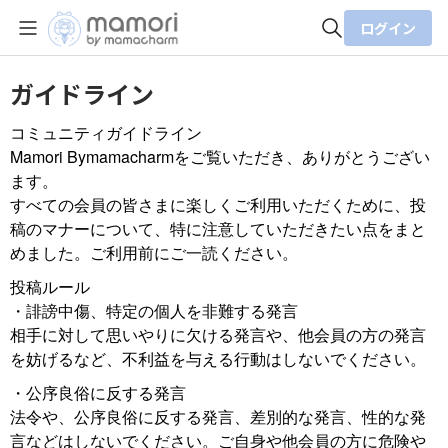
ログイン
全体検索
ガイドライン
コミュニティガイドライン
検索
Mamori Bymamacharmをご覧いただき、ありがとうござい
ます。
すべての会員の皆さまに楽しくご利用いただくために、投
稿のマナーについて、特に注意していただきたい点をまと
めました。ご利用前にご一読ください。
投稿ルール
・誹謗中傷、特定の個人を非難する発言
相手に対して思いやりに欠ける発言や、他会員の方の発言
を妨げるなど、不利益を与える行動はしないでください。
・公序良俗に反する発言
法令や、公序良俗に反する発言、差別的な発言、性的な発
言などはしないでください。ご自身や他会員の方に危険や