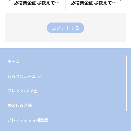
🌙投票企画🌙教えて📢「あなたの好きなmamacharmアイテム は？」🎁
🌙投票企画🌙教えて📢「みんなのお正月スタイル」🎁
コメントする
ホーム
あるばむルーム
プレママ/ママ会
お楽しみ企画
プレママ＆ママ相談室