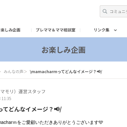
お楽しみ企画
プレママ＆ママ相談室
リンク集
mキャリア
んなの今日
Instagram
すたっふの今日
X
TikTok
YouT
お楽しみ企画
＞
みんなの声
＞
\mamacharｍってどんなイメージ？📢/
i（マモリ）運営スタッフ
 11:35
ｍってどんなイメージ？📢/
acharｍをご愛顧いただきありがとうございます🩵