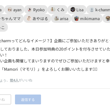
a
ayan
Ryoko
くみ
Lisa
k-chan
ーちゃんママ
あやはる
arisa
mikimama
っこ
acharｍってどんなイメージ？】企画にご参加いただきありがと
しておりました、本日参加特典の20ポイントを付与させてい
い！
い企画も開催してまいりますのでぜひご参加いただけますと幸
「Mamori（マモリ）」をよろしくお願いいたします🙇‍♀️
、
他4人
がいいね
よう
いね
返信する