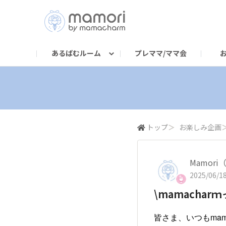
あるばむルーム
プレママ/ママ会
mamacharm買ったよ・使ったよ！
mamacharm公式サイト
mamachar
み
トップ
＞
お楽しみ企画
Mamor
2025/06/18
\mamachar
皆さま、いつもmam