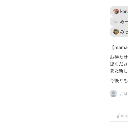
kan
み
み
【mam
お待たせ
認くださ
また新し
今後とも
おは
い