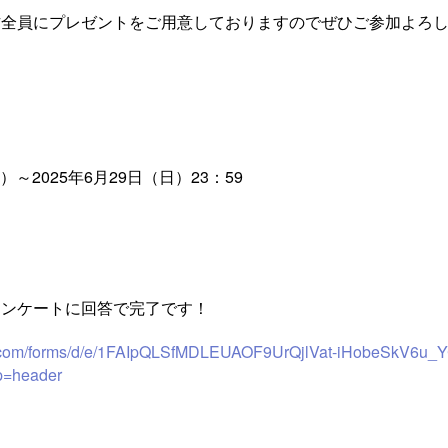
方全員にプレゼントをご用意しておりますのでぜひご参加よろ
水）～2025年6月29日（日）23：59
アンケートに回答で完了です！
gle.com/forms/d/e/1FAIpQLSfMDLEUAOF9UrQjlVat-iHobeSkV
p=header