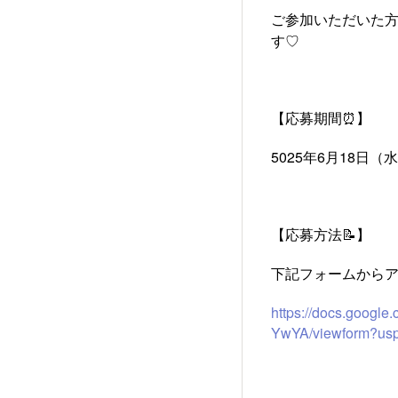
ご参加いただいた
す♡
【応募期間⏰】
5025年6月18日（
【応募方法📝】
下記フォームから
https://docs.goo
YwYA/viewform?us