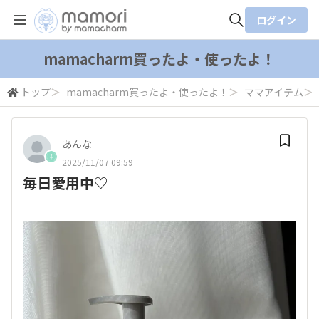
ログイン
全体検索
mamacharm買ったよ・使ったよ！
トップ
＞
mamacharm買ったよ・使ったよ！
＞
ママアイテム
＞
検索
あんな
2025/11/07 09:59
毎日愛用中♡