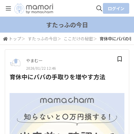
ログイン
全体検索
すたっふの今日
トップ
＞
すたっふの今日
＞
ここだけの秘密
＞
育休中にパパの手
検索
やまむー
2026/01/22 12:46
育休中にパパの手取りを増やす方法