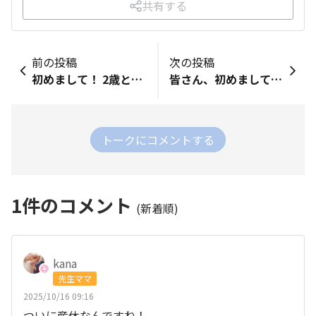
共有する
前の投稿
次の投稿
初めまして！ 2歳と0歳の息子がいます👶👦 色んな情報を交換しあったり、気軽にお話しできたら嬉しいです🤍 よろしくお願いします🙂‍↕️
皆さん、初めまして！ 今日からMamoriスタッフの一員になった、まっすーです🦒 私はまだ妊娠・出産は経験した事がなく、分からない事も多いですが、いつかは子供がほしいと思っているので、先輩ママの皆様から実際の声をお聞きし学ばさせて頂きます！ そして、皆様にとってMamoriが楽しいコミュニケーションの場になるように、ワクワクするようなコンテンツや企画等も行っていきますので、よろしくお願い致します☺️
トークにコメントする
1
件のコメント
(新着順)
kana
先生ママ
2025/10/16 09:16
ついに産休なんですね！