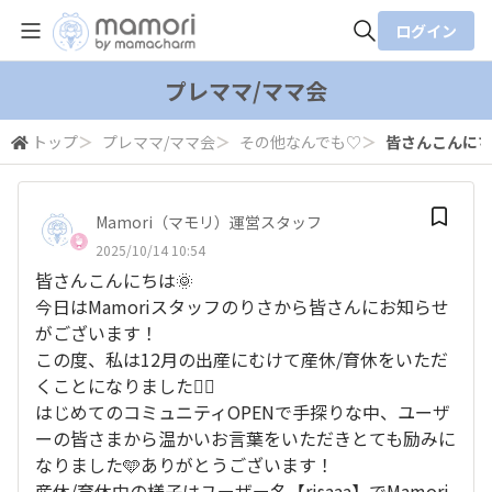
ログイン
全体検索
プレママ/ママ会
トップ
＞
プレママ/ママ会
＞
その他なんでも♡
＞
皆さんこんにちは
検索
Mamori（マモリ）運営スタッフ
2025/10/14 10:54
皆さんこんにちは🌞
今日はMamoriスタッフのりさから皆さんにお知らせ
がございます！
この度、私は12月の出産にむけて産休/育休をいただ
くことになりました🙇‍♀️
はじめてのコミュニティOPENで手探りな中、ユーザ
ーの皆さまから温かいお言葉をいただきとても励みに
なりました🩵ありがとうございます！
産休/育休中の様子はユーザー名【risaaa】でMamori