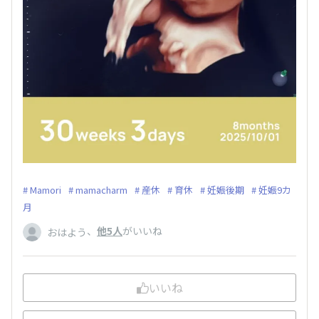
Mamori
mamacharm
産休
育休
妊娠後期
妊娠9カ
月
、
他5人
がいいね
おはよう
いいね