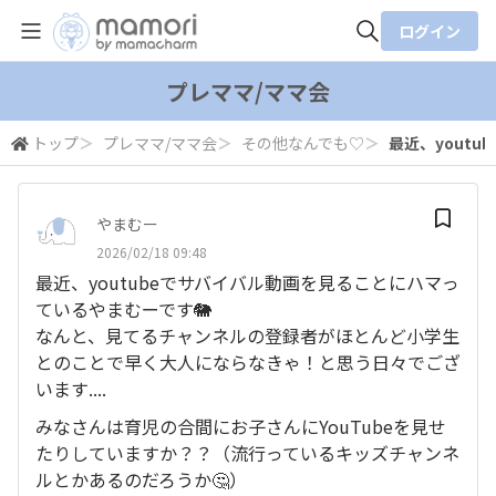
ログイン
全体検索
プレママ/ママ会
トップ
＞
プレママ/ママ会
＞
その他なんでも♡
＞
最近、youtu
検索
やまむー
2026/02/18 09:48
最近、youtubeでサバイバル動画を見ることにハマっ
ているやまむーです🐘
なんと、見てるチャンネルの登録者がほとんど小学生
とのことで早く大人にならなきゃ！と思う日々でござ
います....
みなさんは育児の合間にお子さんにYouTubeを見せ
たりしていますか？？（流行っているキッズチャンネ
ルとかあるのだろうか🤔）