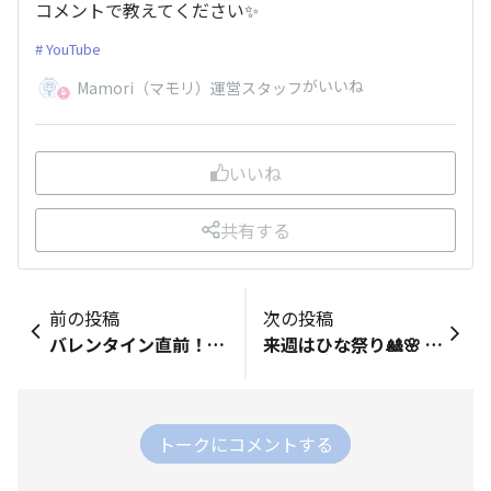
コメントで教えてください✨
YouTube
がいいね
Mamori（マモリ）運営スタッフ
いいね
共有する
前の投稿
次の投稿
バレンタイン直前！🍫💕 みなさんはお子さんや旦那さんにチョコを渡す予定はありますか？？私の友人はチョコ入りたこ焼きパーティをするとかしないとか、、、笑 ぜひみなさんのご予定もコメントでお聞かせください✨
来週はひな祭り🎎🌸 みなさんのお家では、ひな人形を飾りますか？✨ 我が家は妹がいるので、実家では毎年この時期になるとひな人形が飾られていました😊 飾る派ですか？それとも出さない派？ ぜひコメントで教えてください👇
トークにコメントする